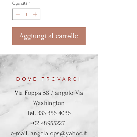
Quantità
*
Aggiungi al carrello
DOVE TROVARCI
V
ia Foppa 58 / angolo Via
Washington
Tel.
333 356 4036
02 48955227
e-mail:
angelalops@yahoo.it