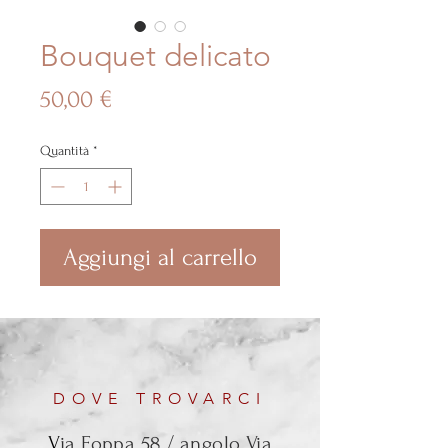
Bouquet delicato
Prezzo
50,00 €
Quantità
*
Aggiungi al carrello
DOVE TROVARCI
V
ia Foppa 58 / angolo Via