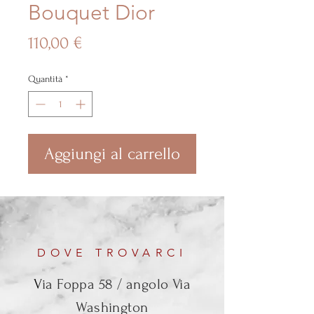
Bouquet Dior
Prezzo
110,00 €
Quantità
*
Aggiungi al carrello
DOVE TROVARCI
V
ia Foppa 58 / angolo Via
Washington