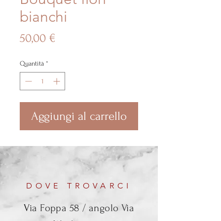
bianchi
Prezzo
50,00 €
Quantità
*
Aggiungi al carrello
DOVE TROVARCI
V
ia Foppa 58 / angolo Via