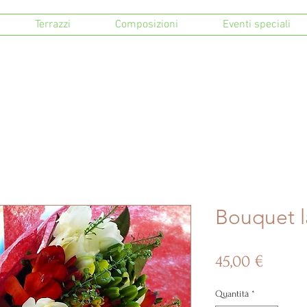
Terrazzi
Composizioni
Eventi speciali
Bouquet l
Prezz
45,00 €
Quantità
*