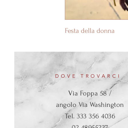
Festa della donna
DOVE TROVARCI
V
ia Foppa 58 /
angolo Via Washington
Tel. 333 356 4036
02 48955227